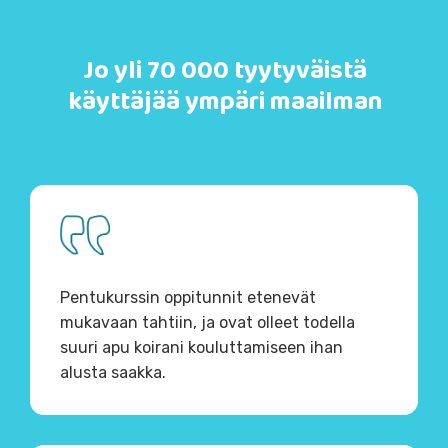
Jo yli 70 000 tyytyväistä
käyttäjää ympäri maailman
Pentukurssin oppitunnit etenevät
mukavaan tahtiin, ja ovat olleet todella
suuri apu koirani kouluttamiseen ihan
alusta saakka.