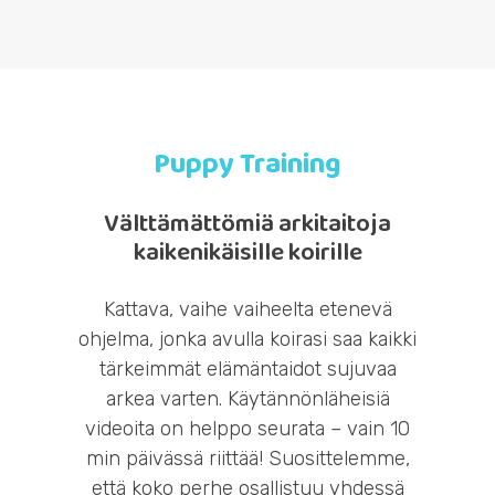
Puppy Training
Välttämättömiä arkitaitoja
kaikenikäisille koirille
Kattava, vaihe vaiheelta etenevä
ohjelma, jonka avulla koirasi saa kaikki
tärkeimmät elämäntaidot sujuvaa
arkea varten
. K
äytännönläheisiä
videoita on helppo seurata – vain 10
min päivässä riittää! Suosittelemme,
että koko perhe osallistuu yhdessä