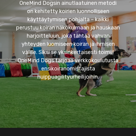
OneMind Dogsin ainutlaatuinen metodi
on kehitetty koirien luonnolliseen
käyttäytymisen pohjalta – kaikki
perustuu koiran näkökulmaan ja hauskaan
harjoitteluun, joka tähtää vahvan
yhteyden luomiseen koiran ja ihmisen
välille. Siksi se yksinkertaisesti toimii!
OneMind Dogs tarjoaa verkkokoulutusta
ensikoiranomistajista
huippuagilityurheilijoihin.