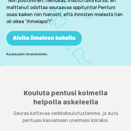
”Niin positiivinen, riemukas, ihastuttava kurssi, en
malttanut odottaa seuraavaa oppituntia! Pentuni
osasi kaiken niin hienosti, että ihmisten mielestä hän
oli oikea “ihmelapsi”!”
Aloita ilmainen kokeilu
Kuukauden ilmaiskokeilu.
Kouluta pentusi kolmella
helpolla askeleella
Seuraa kattavaa verkkokoulutustamme, ja auta
pentuasi kasvamaan unelmiesi koiraksi.