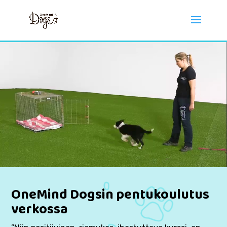
Video
Player
OneMind Dogsin pentukoulutus
verkossa