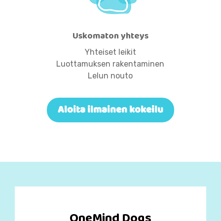
Uskomaton yhteys
Yhteiset leikit
Luottamuksen rakentaminen
Lelun nouto
Aloita ilmainen kokeilu
OneMind Dogs