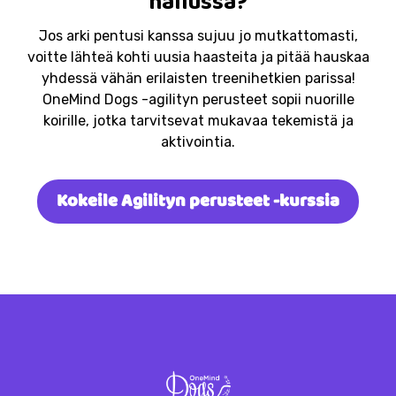
hallussa?
Jos arki pentusi kanssa sujuu jo mutkattomasti,
voitte lähteä kohti uusia haasteita ja pitää hauskaa
yhdessä vähän erilaisten treenihetkien parissa!
OneMind Dogs -agilityn perusteet sopii nuorille
koirille, jotka tarvitsevat mukavaa tekemistä ja
aktivointia.
Kokeile Agilityn perusteet -kurssia